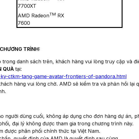
7700XT
TM
AMD Radeon
RX
7600
Ệ CHƯƠNG TRÌNH:
trong danh sách trên, khách hàng vui lòng truy cập và đ
N QUÀ
tại:
-ky-ctkm-tang-game-avatar-frontiers-of-pandora.html
 khách hàng vui lòng chờ. AMD sẽ kiểm tra và phản hồi lại
nh.
ho người dùng cuối, không áp dụng cho đơn hàng dự án, 
ối, đại lý không được tham gia trong chương trình này.
m được phân phối chính thức tại Việt Nam.
chấp, quyết định của AMD là quyết định sau cùng.