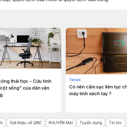
c
Tin tức
ông thái học – Cứu tinh
Có nên cắm sạc liên tục c
“cột sống” của dân văn
máy tính xách tay ?
g
ch
Giới thiệu về QNC
KHUYẾN MẠI
Tuyển dụng
Tin tức