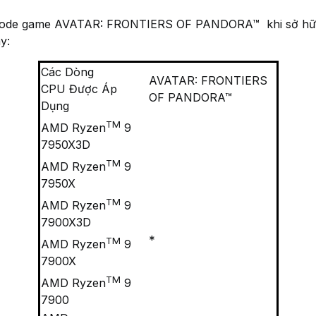
 code game AVATAR: FRONTIERS OF PANDORA™ khi sở 
y:
Các Dòng
AVATAR: FRONTIERS
CPU Được Áp
OF PANDORA™
Dụng
TM
AMD Ryzen
9
7950X3D
TM
AMD Ryzen
9
7950X
TM
AMD Ryzen
9
7900X3D
*
TM
AMD Ryzen
9
7900X
TM
AMD Ryzen
9
7900