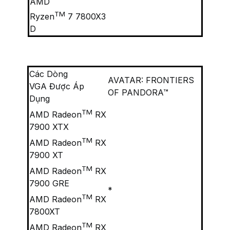
AMD
TM
Ryzen
7 7800X3
D
Các Dòng
AVATAR: FRONTIERS
VGA Được Áp
OF PANDORA™
Dụng
TM
AMD Radeon
RX
7900 XTX
TM
AMD Radeon
RX
7900 XT
TM
AMD Radeon
RX
7900 GRE
*
TM
AMD Radeon
RX
7800XT
TM
AMD Radeon
RX