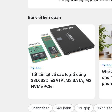
Bài viết liên quan
Tin tứ
Tin tức
Ghế c
Tất tần tật về các loại ổ cứng
cho 
SSD: SSD mSATA, M2 SATA, M2
phòn
NVMe PCIe
Thanh toán
Bảo hành
Trả góp
Chính sá