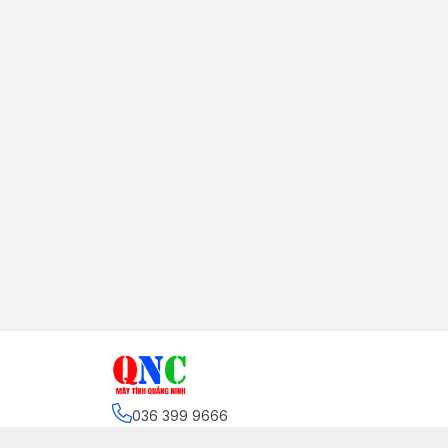
036 399 9666
Hệ thống cửa hàng
:
4
cửa hàng