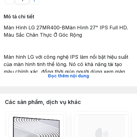
Mô tả chi tiết
Màn Hình LG 27MR400-BMàn Hình 27" IPS Full HD.
Màu Sắc Chân Thực Ở Góc Rộng
Màn hình LG với công nghệ IPS làm nổi bật hiệu suất
của màn hình tinh thể lỏng. Nó có khả năng tái tạo
màu chính xác, đồng thời giúp người dùng xem màn
Đọc thêm nội dung
hình ở góc rộng.
Tốc Độ Làm Mới 100Hz. Hình Ảnh Mượt Mà. Luồng
Công Việc Liền Mạch
Các sản phẩm, dịch vụ khác
Tốc độ 100Hz nhanh chóng giúp tải khung hình mượt
mà trong nhiều chương trình khác nhau. Ngoài ra, bạn
còn có thể tận hưởng khả năng chơi trò chơi chân thực