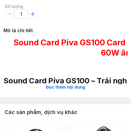
Số lượng
Mô tả chi tiết
Sound Card Piva GS100 Card 
60W âm 
Sound Card Piva GS100 – Trải ngh
Đọc thêm nội dung
mê giải trí
Với
PIVA GS100
Sound Card, bạn sẽ khám phá một thế
Các sản phẩm, dịch vụ khác
giới âm thanh sống động và chân thực, giúp tăng
cường trải nghiệm khi chơi game, xem phim hay nghe
nhạc. Thiết bị mang đến những tính năng vượt trội mà