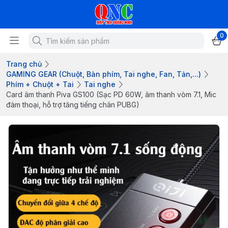
0
Trang chủ
GAMING GEAR (Chuột, Bàn phím, Tai nghe, Fan, Tản,...)
Phím + Chuột + Tai
Tai nghe
Card âm thanh Piva GS100 (Sạc PD 60W, âm thanh vòm 7.1, Mic
đàm thoại, hỗ trợ tăng tiếng chân PUBG)