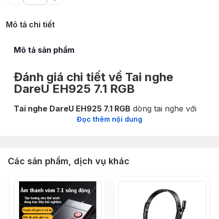
Mô tả chi tiết
Mô tả sản phẩm
Đánh giá chi tiết về Tai nghe
DareU EH925 7.1 RGB
Tai nghe DareU EH925 7.1 RGB
dòng tai nghe với
Đọc thêm nội dung
chất âm cao cấp dành riêng cho game thủ cùng
kiểu dáng mạnh mẽ. Bên cạnh, tai nghe còn có dàn
đèn LED hiện đại, cùng khả năng cách âm chất
lượng cho người dùng trải nghiệm âm thanh chân
Các sản phẩm, dịch vụ khác
thực sống động dù sử dụng để nghe nhạc hay chơi
game.