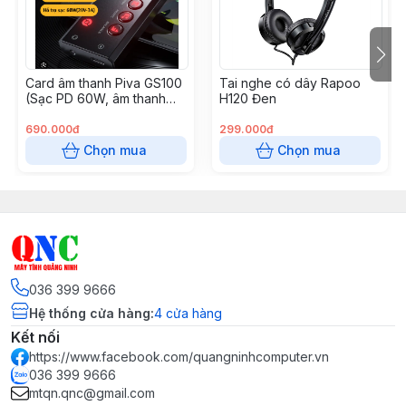
Card âm thanh Piva GS100
Tai nghe có dây Rapoo
(Sạc PD 60W, âm thanh
H120 Đen
vòm 7.1, Mic đàm thoại, hỗ
trợ tăng tiếng chân PUBG)
690.000đ
299.000đ
Chọn mua
Chọn mua
036 399 9666
Hệ thống cửa hàng
:
4
cửa hàng
Thiết kế mạnh mẽ ấn tượng của tai nghe
Kết nối
DareU EH925
https://www.facebook.com/quangninhcomputer.vn
036 399 9666
DareU EH925 là tai nghe over-ear nên phần chụp
mtqn.qnc@gmail.com