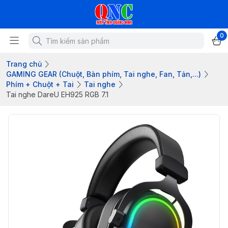
0
Trang chủ
GAMING GEAR (Chuột, Bàn phím, Tai nghe, Fan, Tản,...)
Phím + Chuột + Tai
Tai nghe
Tai nghe DareU EH925 RGB 7.1